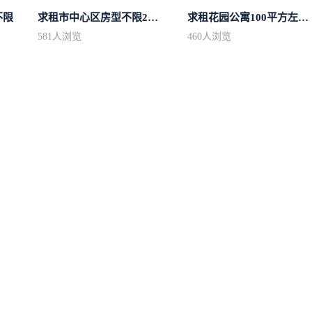
不限
求租市中心区房型不限2室1厅中档装修
求租花园公寓100平方左右，电梯房
581
人浏览
460
人浏览