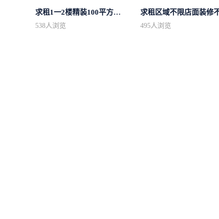
求租1一2楼精装100平方里面基本设备不...
求租区域不限店面装修
538
人浏览
495
人浏览