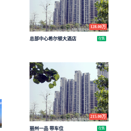
128.00万
总部中心希尔顿大酒店
在售
215.00万
丽州一品 带车位
在售