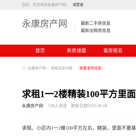
您好，欢迎来到永康房产网！
请登录
永康房产网
最新二手房信息
最新出租房信息
首页
新房楼盘
看房报名
永康房产网
>
求租信息列表
>
[
我要发布信息
]
求租1一2楼精装100平方里
永康房产网
538
人浏览
更新日期2026.08.08
求租、小区内1一2楼100平方左右，精装，里面不要