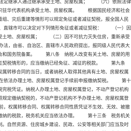
法定继承人通过继承承受土地、房屋权属； （六）依照法律
组织驻华代表机构承受土地、房屋权属。 根据国民经济和社会
重组、灾后重建等情形可以规定免征或者减征契税，报全国人民
、直辖市可以决定对下列情形免征或者减征契税： （一）因
承受土地、房屋权属； （二）因不可抗力灭失住房，重新承受
办法，由省、自治区、直辖市人民政府提出，报同级人民代表大
员会和国务院备案。 第八条 纳税人改变有关土地、房屋的用
减征契税情形的，应当缴纳已经免征、减征的税款。 第九条
权属转移合同的当日，或者纳税人取得其他具有土地、房屋权属
在依法办理土地、房屋权属登记手续前申报缴纳契税。 第十
税完税凭证。纳税人办理土地、房屋权属登记，不动产登记机构
照规定缴纳契税的，不动产登记机构不予办理土地、房屋权属登
前，权属转移合同、权属转移合同性质凭证不生效、无效、被撤
已缴纳的税款，税务机关应当依法办理。 第十三条 税务机关
制。自然资源、住房城乡建设、民政、公安等相关部门应当及时