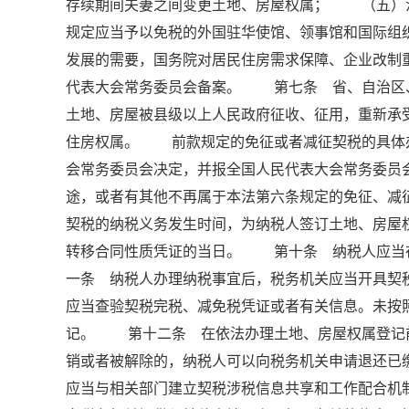
存续期间夫妻之间变更土地、房屋权属； （五）
规定应当予以免税的外国驻华使馆、领事馆和国际
发展的需要，国务院对居民住房需求保障、企业改制
代表大会常务委员会备案。 第七条 省、自治区
土地、房屋被县级以上人民政府征收、征用，重新
住房权属。 前款规定的免征或者减征契税的具体
会常务委员会决定，并报全国人民代表大会常务委
途，或者有其他不再属于本法第六条规定的免征、
契税的纳税义务发生时间，为纳税人签订土地、房屋
转移合同性质凭证的当日。 第十条 纳税人应当
一条 纳税人办理纳税事宜后，税务机关应当开具契
应当查验契税完税、减免税凭证或者有关信息。未按
记。 第十二条 在依法办理土地、房屋权属登记
销或者被解除的，纳税人可以向税务机关申请退还
应当与相关部门建立契税涉税信息共享和工作配合机