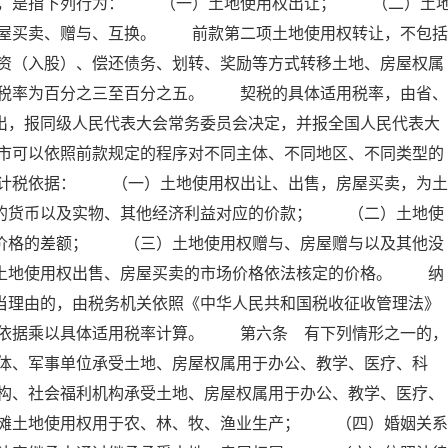
属，是指下列行为： （一）土地使用权出让； （二）土
屋买卖、赠与、互换。 前款第二项土地使用权转让，不包括
资（入股）、偿还债务、划转、奖励等方式转移土地、房屋权属
税率为百分之三至百分之五。 契税的具体适用税率，由省、
出，报同级人民代表大会常务委员会决定，并报全国人民代表大
市可以依照前款规定的程序对不同主体、不同地区、不同类型的
计税依据： （一）土地使用权出让、出售，房屋买卖，为土
付的货币以及实物、其他经济利益对应的价款； （二）土地使
屋价格的差额； （三）土地使用权赠与、房屋赠与以及其他没
照土地使用权出售、房屋买卖的市场价格依法核定的价格。 纳
当理由的，由税务机关依照《中华人民共和国税收征收管理法》
依据乘以具体适用税率计算。 第六条 有下列情形之一的，
体、军事单位承受土地、房屋权属用于办公、教学、医疗、科
构、社会福利机构承受土地、房屋权属用于办公、教学、医疗、
滩土地使用权用于农、林、牧、渔业生产； （四）婚姻关系