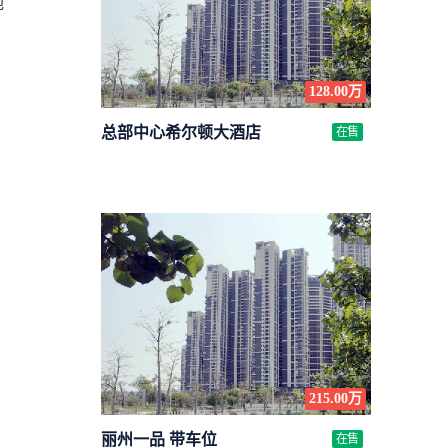
地
128.00万
总部中心希尔顿大酒店
在售
215.00万
丽州一品 带车位
在售