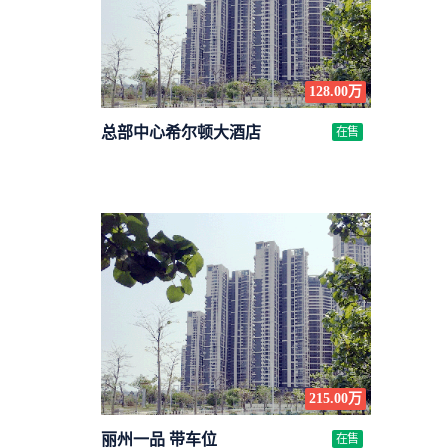
128.00万
总部中心希尔顿大酒店
在售
215.00万
丽州一品 带车位
在售