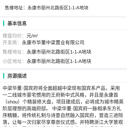
售楼地址：永康市丽州北路街区1-1-A地块
基本信息
楼盘均价：
元/m
2
开发商：
永康市华董中梁置业有限公司
售楼地址：
永康市丽州北路街区1-1-A地块
小区地址：
永康市丽州北路街区1-1-A地块
房源描述
中梁华董·国宾府将全面超越中梁现有国宾系产品，采用
一二线城市豪宅惯用的王府新中式风格，并且是永康首
（shou）个精装修大盘，项目建成后，必将成为城市精英
阶层理想的高端府邸。 中梁华董·国宾府一脉相承东方礼
序精髓，将传统礼制与诗意自然融入国宾府，营造三进院
落，让每一次归家尽享尊崇仪式感。并特聘浙江大学景观