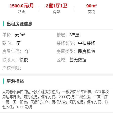
1500.0元/月
2
室
1
厅
1
卫
90m
2
租金
房型
面积
出租房源信息
单价：
元/m
楼层：
3/5层
2
朝向：
南
装修类型：
中档装修
房屋年代：
年
房屋类型：
民房私宅
联系人：
徐俊
区域：
暂无数据
产权年限：
房源描述
大司巷小学西门边上独立幢房东棚头，一楼店面50平出租，适宜学校
周边等行业，阳光充足，停车方便。2000元/月 三楼套房，二室一厅
一厨一卫一阳台。天然气进户，厨柜齐全，阳光充足，停车方便，拎
包入住。1500元/月